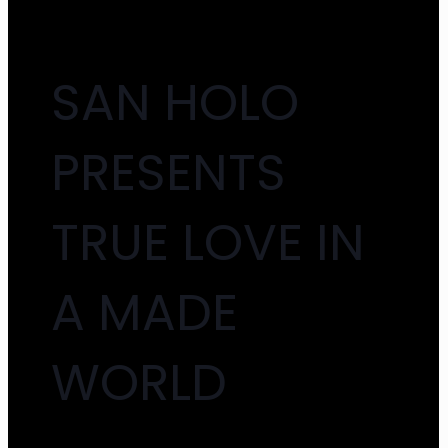
FORO
CARTELERA
✕
GALERÍA
FAQ´S
SAN HOLO
BLOG
CONTACTO
PRESENTS
TRUE LOVE IN
A MADE
WORLD