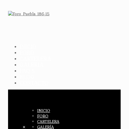
INICIO
FORO
CARTELERA
GALERÍA
FAQ´S
BLOG
CONTACTO
INICIO
FORO
CARTELERA
✕
GALERÍA