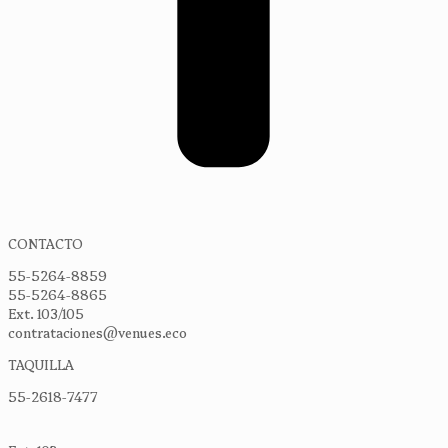
CONTACTO
55-5264-8859
55-5264-8865
Ext. 103/105
contrataciones@venues.eco
TAQUILLA
55-2618-7477