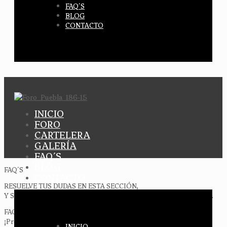
FAQ´S
BLOG
CONTACTO
INICIO
FORO
CARTELERA
GALERÍA
FAQ´S
BLOG
FAQ´S
CONTACTO
RESUELVE TUS DUDAS EN ESTA SECCIÓN,
Y SI NO ENCUENTRAS LA RESPUESTA MANDANOS UN MENSAJE.
FAQ´S
¡Pregúntanos!
INICIO