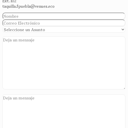
Ext. 102
taquilla.fpuebla@venues.eco