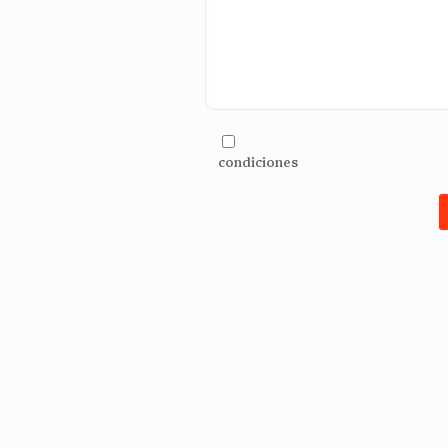
He leído y estoy de acuerdo co
condiciones