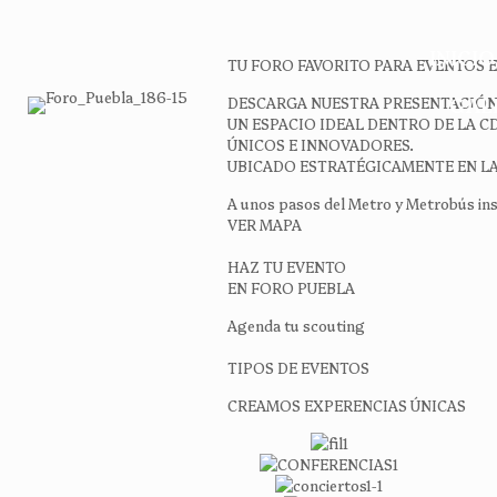
INICIO
TU FORO FAVORITO PARA EVENTOS 
GAL
DESCARGA NUESTRA PRESENTACIÓ
UN ESPACIO IDEAL DENTRO DE LA 
ÚNICOS E INNOVADORES.
UBICADO ESTRATÉGICAMENTE EN LA
A unos pasos del Metro y Metrobús in
VER MAPA
HAZ TU EVENTO
EN FORO PUEBLA
Agenda tu scouting
TIPOS DE EVENTOS
CREAMOS EXPERENCIAS ÚNICAS