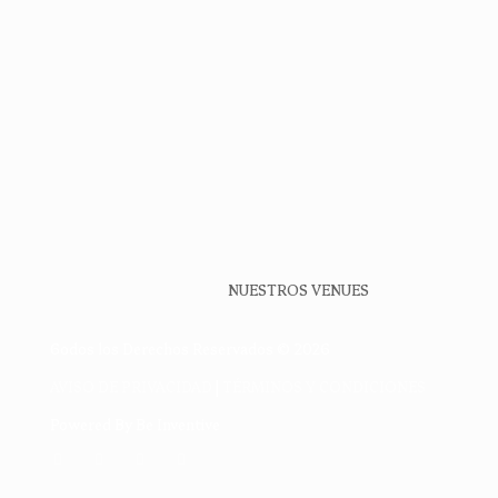
NUESTROS VENUES
6odos los Derechos Reservados © 2026
AVISO DE PRIVACIDAD
|
TÉRMINOS Y CONDICIONES
Powered By
Be Inventive